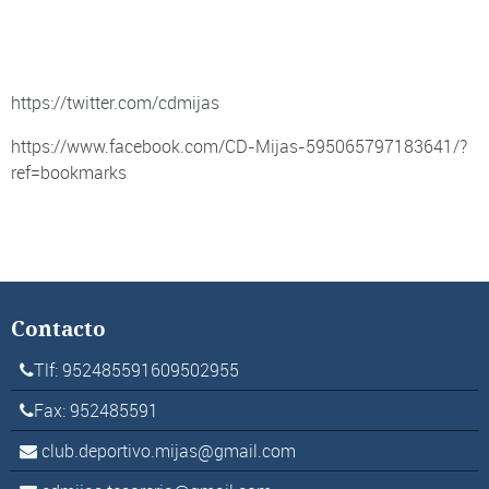
https://twitter.com/cdmijas
https://www.facebook.com/CD-Mijas-595065797183641/?
ref=bookmarks
Contacto
Tlf: 952485591609502955
Fax: 952485591
club.deportivo.mijas@gmail.com