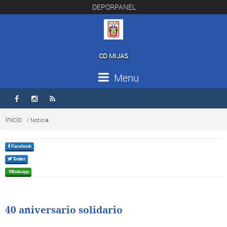
DEPORPANEL
CD MIJAS
Menu



Inicio
/ Noticia
Facebook
Twitter
Whatsapp
40 aniversario solidario