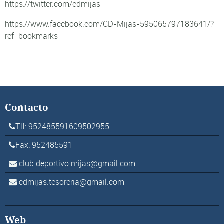
https://twitter.com/cdmijas
https://www.facebook.com/CD-Mijas-595065797183641/?
ref=bookmarks
Contacto
Tlf: 952485591609502955
Fax: 952485591
club.deportivo.mijas@gmail.com
cdmijas.tesoreria@gmail.com
Web