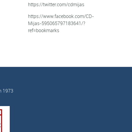
https://twitter.com/cdmijas
https://www.facebook.com/CD-
Mijas-595065797183641/?
ref=bookmarks
n 1973