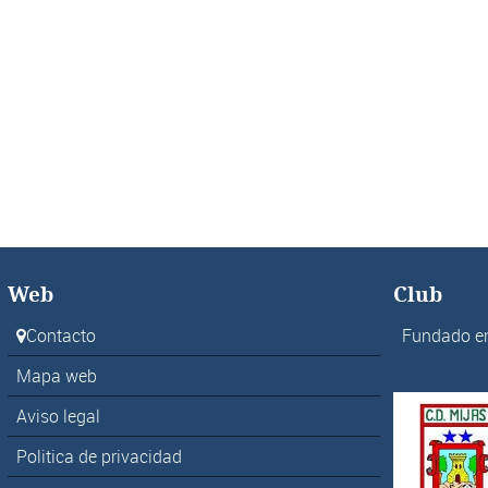
Web
Club
Contacto
Fundado e
Mapa web
Aviso legal
Politica de privacidad