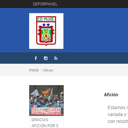
DEPORPANEL



Inicio
/ Aficion
Afición
Estamos m
variada y 
GRACIAS
con nosot
AFICIÓN POR S