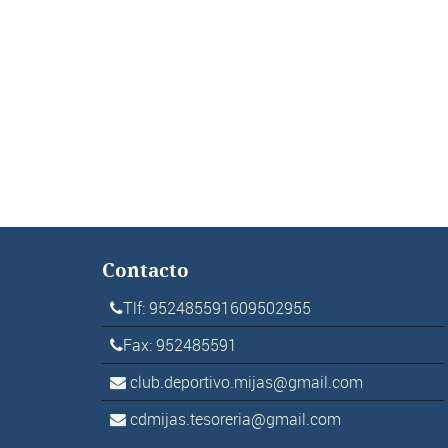
Contacto
Tlf: 952485591609502955
Fax: 952485591
club.deportivo.mijas@gmail.com
cdmijas.tesoreria@gmail.com