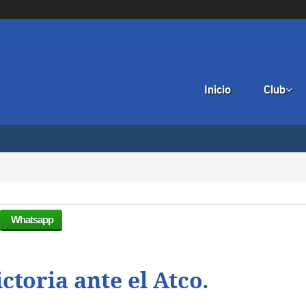
Inicio
Club

Whatsapp
ctoria ante el Atco.