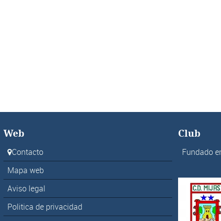
Web
Club
Contacto
Fundado e
Mapa web
Aviso legal
Politica de privacidad