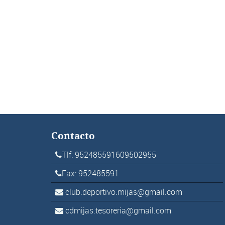
Contacto
Tlf: 952485591609502955
Fax: 952485591
club.deportivo.mijas@gmail.com
cdmijas.tesoreria@gmail.com