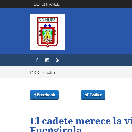
DEPORPANEL



Inicio
/ Noticia
Facebook
Twitter
El cadete merece la vi
Fuengirola.