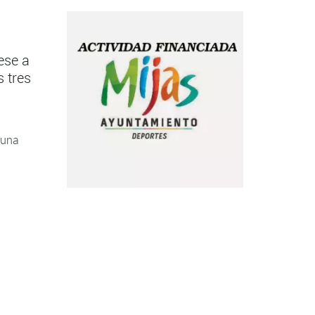
ese a
s tres
 una