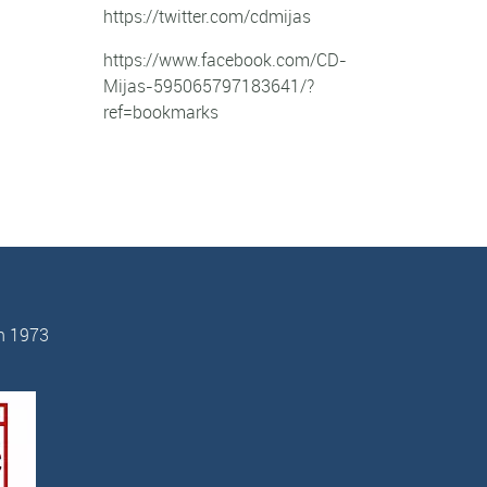
https://twitter.com/cdmijas
https://www.facebook.com/CD-
Mijas-595065797183641/?
ref=bookmarks
n 1973