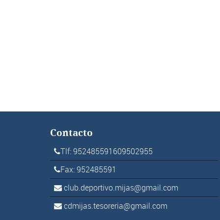
Contacto
Tlf: 952485591609502955
Fax: 952485591
club.deportivo.mijas@gmail.com
cdmijas.tesoreria@gmail.com