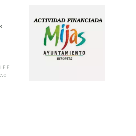
s
 E.F.
esol