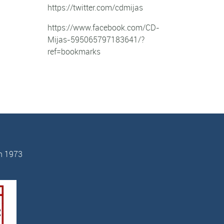
https://twitter.com/cdmijas
https://www.facebook.com/CD-
Mijas-595065797183641/?
ref=bookmarks
n 1973