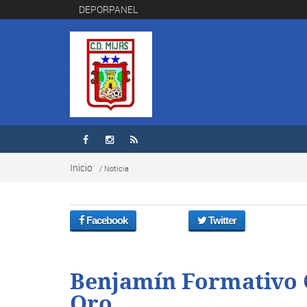
DEPORPANEL



Inicio
/ Noticia
Facebook
Twitter
Benjamín Formativo C
Oro