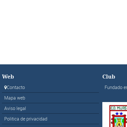
Web
Club
Contacto
Fundado e
Mapa web
Aviso legal
Politica de privacidad