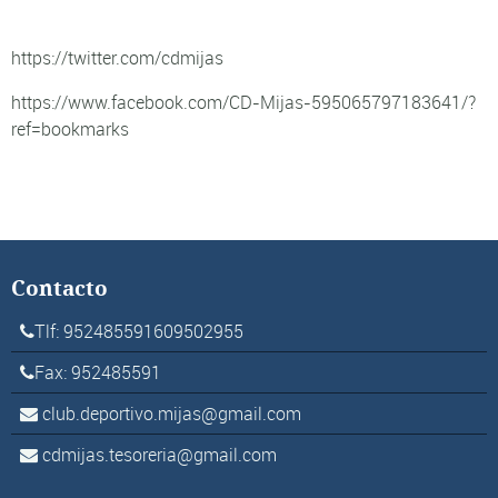
https://twitter.com/cdmijas
https://www.facebook.com/CD-Mijas-595065797183641/?
ref=bookmarks
Contacto
Tlf: 952485591609502955
Fax: 952485591
club.deportivo.mijas@gmail.com
cdmijas.tesoreria@gmail.com