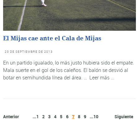
El Mijas cae ante el Cala de Mijas
23 DE SEPTIEMBRE DE 2013
En un partido igualado, lo más justo hubiera sido el empate.
Mala suerte en el gol de los caleños. El balón se desvió al
botar en semihundida línea del área. …
Leer más ...
Anterior
...
1
2
3
4
5
6
7
8
9
...
10
Siguiente